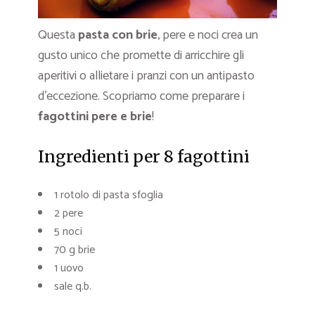
Questa
pasta con brie
, pere e noci crea un
gusto unico che promette di arricchire gli
aperitivi o allietare i pranzi con un antipasto
d’eccezione. Scopriamo come preparare i
fagottini pere e brie
!
Ingredienti per 8 fagottini
1 rotolo di pasta sfoglia
2 pere
5 noci
70 g brie
1 uovo
sale q.b.