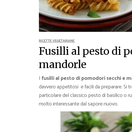
Ricette Contorni
Ricette Piatti unici
Ricette Pesce
Video Ricette
Ricette per Ingrediente
RICETTE VEGETARIANE
Fusilli al pesto di
mandorle
I
fusilli al pesto di pomodori secchi e 
davvero appetitosi e facili da preparare. Si t
particolare del classico pesto di basilico o 
molto interessante dal sapore nuovo.