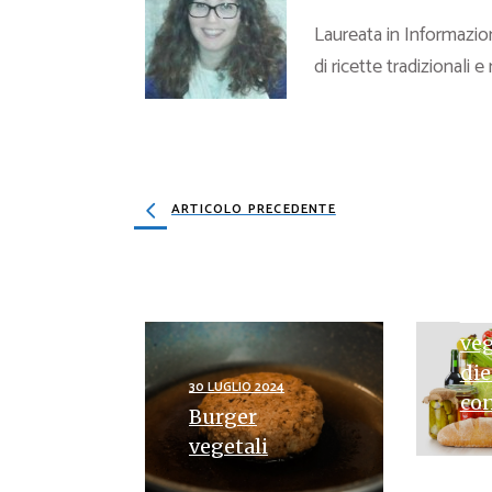
Laureata in Informazion
di ricette tradizionali e
ARTICOLO PRECEDENTE
3 APR
Ric
veg
die
30 LUGLIO 2024
con
Burger
vegetali