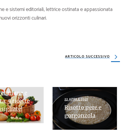
e e sistemi editoriali, lettrice ostinata e appassionata
 nuovi orizzonti culinari.
ARTICOLO SUCCESSIVO
ILE 2024
ette
etariane e
22 APRILE 2021
ta: 4 ricette
Risotto pere e
sigliate!
gorgonzola