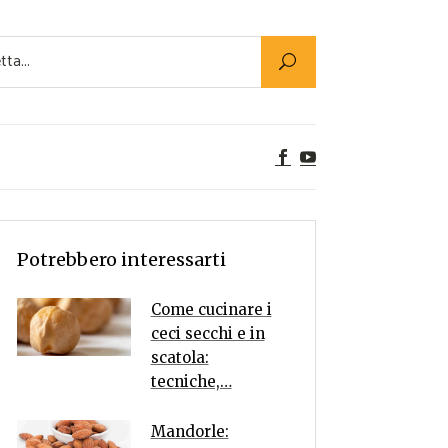
Utility
er Alimenti
ta a tavola
egetariane
tte Vegane
Rumors
Potrebbero interessarti
Come cucinare i
ceci secchi e in
scatola:
tecniche,…
Mandorle: