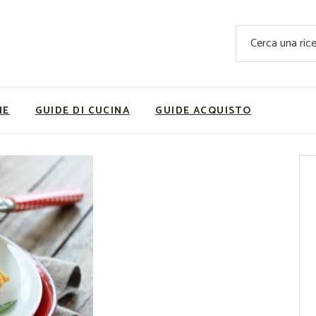
Ricette Facili e Veloci
Cerca
Ricette Primi Piatti
Sup
Ricette Antipasti
Nutrizionis
Ricette Dolci
Ricette V
NE
GUIDE DI CUCINA
GUIDE ACQUISTO
Ricette Carne
Rice
Ricette Secondi
Ricette Pizze e Rustici
Ricette Contorni
vola
Ricette Piatti unici
ne
Ricette Pesce
Video Ricette
Ricette per Ingrediente