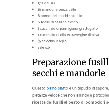
170 g fusilli
16 mandorle senza pelle
8 pomodori secchi sott’olio
6 foglie di basilico fresco
1 cucchiaio di parmigiano grattugiato
1 cucchiaio di olio extravergine di oliva
½ spicchio d’aglio
sale q.b.
Preparazione fusill
secchi e mandorle
Questo
primo piatto
è un tripudio di sapor
pietanza veloce che non rinuncia a particola
ricetta
dei
fusilli al
pesto di pomodori s