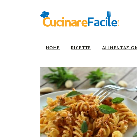
HOME
RICETTE
ALIMENTAZIO
Ricette Facili e Veloci
Utility
Ricette Primi Piatti
Super Alimenti
Ricette Antipasti
Nutrizionista a ta
Ricette Dolci
Ricette Vegetaria
Ricette Carne
Ricette Vegane
Ricette Secondi
Rumors
Ricette Pizze e Rustici