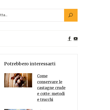
Utility
er Alimenti
ta a tavola
egetariane
tte Vegane
Rumors
Potrebbero interessarti
Come
conservare le
castagne crude
e cotte: metodi
e trucchi