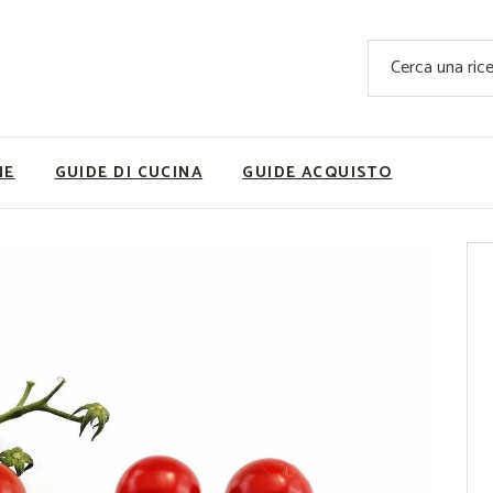
Ricette Facili e Veloci
Cerca
Ricette Primi Piatti
Sup
Ricette Antipasti
Nutrizionis
Ricette Dolci
Ricette V
NE
GUIDE DI CUCINA
GUIDE ACQUISTO
Ricette Carne
Rice
Ricette Secondi
Ricette Pizze e Rustici
Ricette Contorni
vola
Ricette Piatti unici
ne
Ricette Pesce
Video Ricette
Ricette per Ingrediente