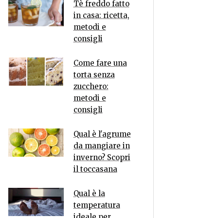
Tè freddo fatto
in casa: ricetta,
metodi e
consigli
Come fare una
torta senza
zucchero:
metodi e
consigli
Qual è l'agrume
da mangiare in
inverno? Scopri
il toccasana
Qual è la
temperatura
ideale per