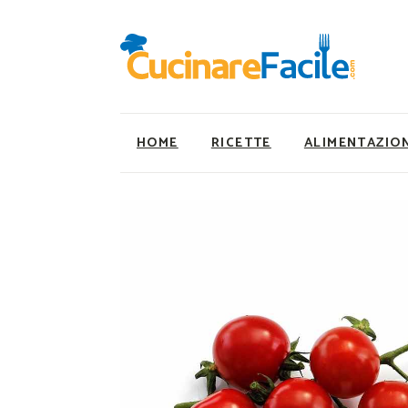
HOME
RICETTE
ALIMENTAZIO
Ricette Facili e Veloci
Utility
Ricette Primi Piatti
Super Alimenti
Ricette Antipasti
Nutrizionista a ta
Ricette Dolci
Ricette Vegetaria
Ricette Carne
Ricette Vegane
Ricette Secondi
Rumors
Ricette Pizze e Rustici