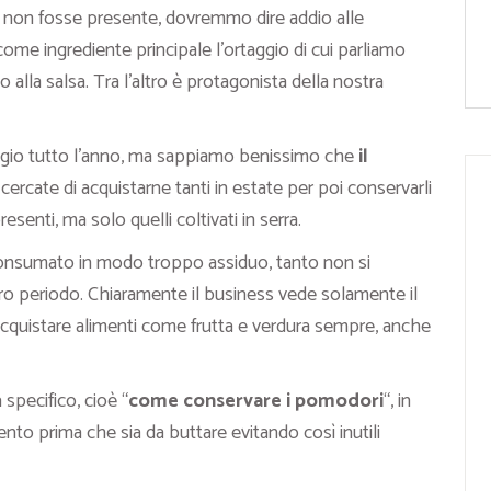
non fosse presente, dovremmo dire addio alle
ome ingrediente principale l’ortaggio di cui parliamo
no alla salsa. Tra l’altro è protagonista della nostra
aggio tutto l’anno, ma sappiamo benissimo che
il
, cercate di acquistarne tanti in estate per poi conservarli
senti, ma solo quelli coltivati in serra.
onsumato in modo troppo assiduo, tanto non si
loro periodo. Chiaramente il business vede solamente il
i acquistare alimenti come frutta e verdura sempre, anche
pecifico, cioè “
come conservare i pomodori
“, in
nto prima che sia da buttare evitando così inutili