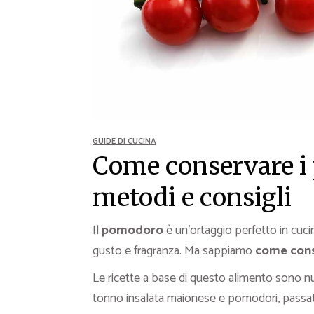
Ricette Contorni
Ricette Piatti unici
Ricette Pesce
Video Ricette
Ricette per Ingrediente
GUIDE DI CUCINA
Come conservare i 
metodi e consigli
Il
pomodoro
è un’ortaggio perfetto in cuci
gusto e fragranza. Ma sappiamo
come cons
Le ricette a base di questo alimento sono 
tonno insalata maionese e pomodori, passat