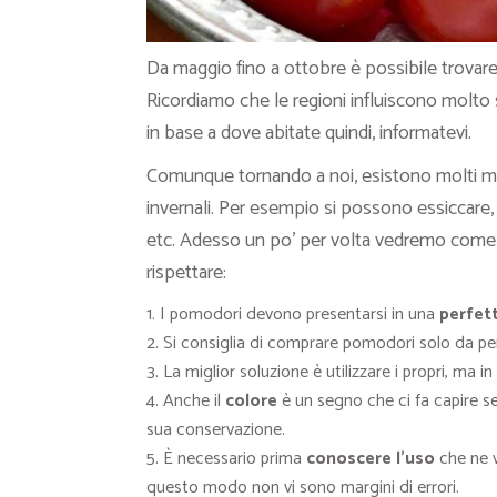
Da maggio fino a ottobre è possibile trovar
Ricordiamo che le regioni influiscono molto su
in base a dove abitate quindi, informatevi.
Comunque tornando a noi, esistono molti m
invernali. Per esempio si possono essiccare,
etc. Adesso un po’ per volta vedremo come f
rispettare:
I pomodori devono presentarsi in una
perfet
Si consiglia di comprare pomodori solo da per
La miglior soluzione è utilizzare i propri, ma i
Anche il
colore
è un segno che ci fa capire se 
sua conservazione.
È necessario prima
conoscere l’uso
che ne v
questo modo non vi sono margini di errori.