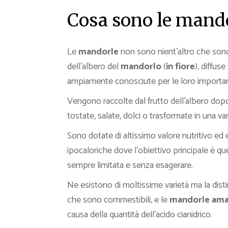
Cosa sono le mand
Le
mandorle
non sono nient’altro che sono
dell’albero del
mandorlo
(
in fiore
), diffus
ampiamente conosciute per le loro importa
Vengono raccolte dal frutto dell’albero do
tostate, salate, dolci o trasformate in una var
Sono dotate di altissimo valore nutritivo ed 
ipocaloriche dove l’obiettivo principale è q
sempre limitata e senza esagerare.
Ne esistono di moltissime varietà ma la dist
che sono commestibili, e le
mandorle
ama
causa della quantità dell’acido cianidrico.