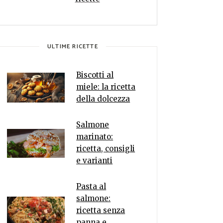
ULTIME RICETTE
Biscotti al
miele: la ricetta
della dolcezza
Salmone
marinato:
ricetta, consigli
e varianti
Pasta al
salmone:
ricetta senza
panna e