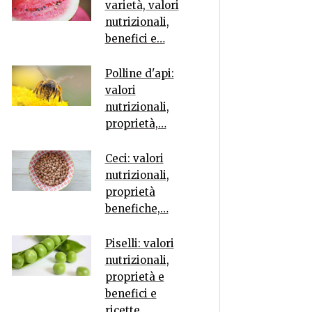
varietà, valori
nutrizionali,
benefici e…
Polline d'api:
valori
nutrizionali,
proprietà,…
Ceci: valori
nutrizionali,
proprietà
benefiche,…
Piselli: valori
nutrizionali,
proprietà e
benefici e
ricette