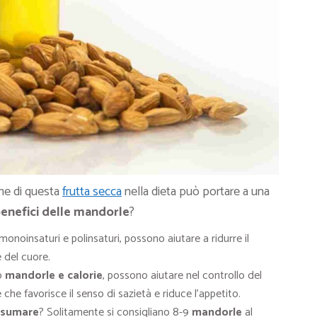
one di questa
frutta secca
nella dieta può portare a una
benefici delle mandorle
?
monoinsaturi e polinsaturi, possono aiutare a ridurre il
e del cuore.
to
mandorle e calorie
, possono aiutare nel controllo del
 che favorisce il senso di sazietà e riduce l’appetito.
nsumare
? Solitamente si consigliano 8-9
mandorle
al