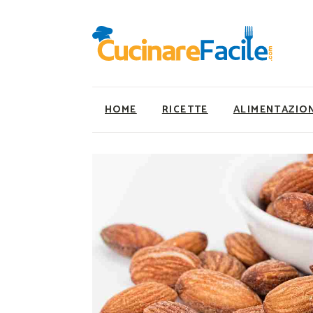
HOME
RICETTE
ALIMENTAZIO
Ricette Facili e Veloci
Utility
Ricette Primi Piatti
Super Alimenti
Ricette Antipasti
Nutrizionista a ta
Ricette Dolci
Ricette Vegetaria
Ricette Carne
Ricette Vegane
Ricette Secondi
Rumors
Ricette Pizze e Rustici