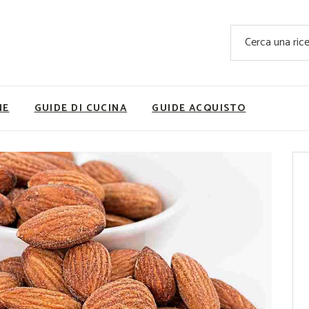
Ricette Facili e Veloci
Cerca
Ricette Primi Piatti
Sup
Ricette Antipasti
Nutrizionis
Ricette Dolci
Ricette V
NE
GUIDE DI CUCINA
GUIDE ACQUISTO
Ricette Carne
Rice
Ricette Secondi
Ricette Pizze e Rustici
Ricette Contorni
vola
Ricette Piatti unici
ne
Ricette Pesce
Video Ricette
Ricette per Ingrediente