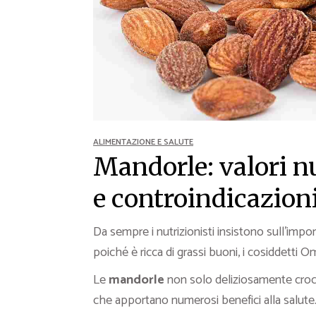
Ricette Contorni
Ricette Piatti unici
Ricette Pesce
Video Ricette
Ricette per Ingrediente
ALIMENTAZIONE E SALUTE
Mandorle: valori nu
e controindicazion
Da sempre i nutrizionisti insistono sull’imp
poiché è ricca di grassi buoni, i cosiddetti O
Le
mandorle
non solo deliziosamente crocca
che apportano numerosi benefici alla salute