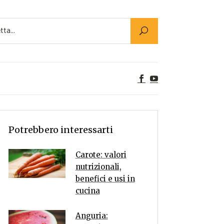
Utility
er Alimenti
ta a tavola
egetariane
tte Vegane
Rumors
Potrebbero interessarti
Carote: valori
nutrizionali,
benefici e usi in
cucina
Anguria: