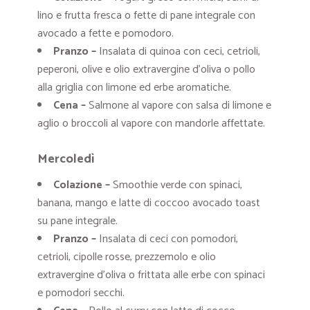
lino e frutta fresca o fette di pane integrale con
avocado a fette e pomodoro.
Pranzo –
Insalata di quinoa con ceci, cetrioli,
peperoni, olive e olio extravergine d’oliva o p
ollo
alla griglia con limone ed erbe aromatiche.
Cena –
Salmone al vapore con salsa di limone e
aglio o b
roccoli al vapore con mandorle affettate.
Mercoledì
Colazione –
Smoothie verde con spinaci,
banana, mango e latte di coccoo avocado toast
su pane integrale.
Pranzo –
Insalata di ceci con pomodori,
cetrioli, cipolle rosse, prezzemolo e olio
extravergine d’oliva o f
rittata alle erbe con spinaci
e pomodori secchi.