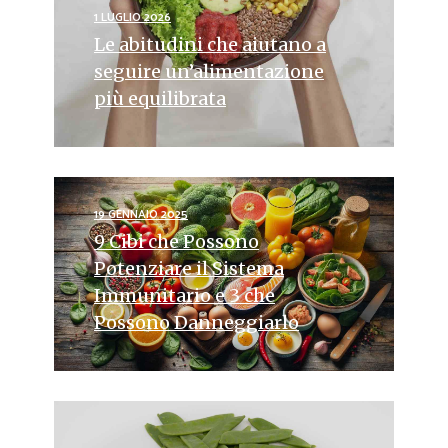
1 LUGLIO 2026
Le abitudini che aiutano a
seguire un’alimentazione
più equilibrata
19 GENNAIO 2025
9 Cibi che Possono
Potenziare il Sistema
Immunitario e 3 che
Possono Danneggiarlo