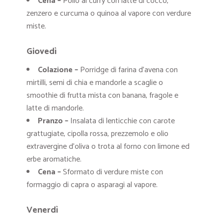
Cena –
Pollo al curry con latte di cocco,
zenzero e curcuma o q
uinoa al vapore con verdure
miste.
Giovedì
Colazione –
Porridge di farina d’avena con
mirtilli, semi di chia e mandorle a scaglie o
smoothie di frutta mista con banana, fragole e
latte di mandorle.
Pranzo –
Insalata di lenticchie con carote
grattugiate, cipolla rossa, prezzemolo e olio
extravergine d’oliva o trota al forno con limone ed
erbe aromatiche.
Cena –
Sformato di verdure miste con
formaggio di capra o asparagi al vapore.
Venerdì