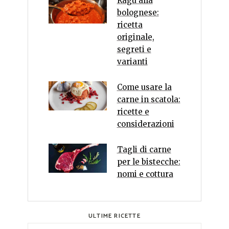
Ragù alla
bolognese:
ricetta
originale,
segreti e
varianti
Come usare la
carne in scatola:
ricette e
considerazioni
Tagli di carne
per le bistecche:
nomi e cottura
ULTIME RICETTE