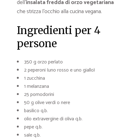
dell’
insalata fredda di orzo vegetariana
che strizza l’occhio alla cucina vegana.
Ingredienti per 4
persone
350 g orzo perlato
2 peperoni (uno rosso e uno giallo)
1 zucchina
1 melanzana
25 pomodorini
50 g olive verdi o nere
basilico q.b.
olio extravergine di oliva q.b.
pepe q.b.
sale q.b.