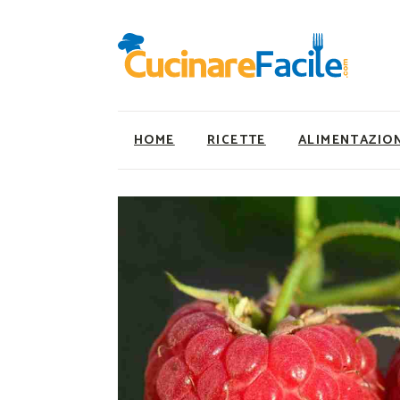
HOME
RICETTE
ALIMENTAZIO
Ricette Facili e Veloci
Utility
Ricette Primi Piatti
Super Alimenti
Ricette Antipasti
Nutrizionista a ta
Ricette Dolci
Ricette Vegetaria
Ricette Carne
Ricette Vegane
Ricette Secondi
Rumors
Ricette Pizze e Rustici