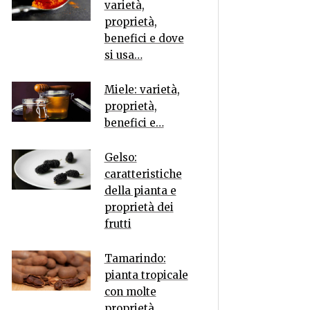
varietà,
proprietà,
benefici e dove
si usa…
Miele: varietà,
proprietà,
benefici e…
Gelso:
caratteristiche
della pianta e
proprietà dei
frutti
Tamarindo:
pianta tropicale
con molte
proprietà