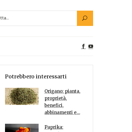
Utility
er Alimenti
ta a tavola
egetariane
tte Vegane
Rumors
Potrebbero interessarti
Origano: pianta,
proprietà,
benefici,
abbinamenti e…
Paprika: