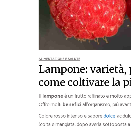
Ricette Contorni
Ricette Piatti unici
Ricette Pesce
Video Ricette
Ricette per Ingrediente
ALIMENTAZIONE E SALUTE
Lampone: varietà, p
come coltivare la p
Il
lampone
è un frutto raffinato e molto app
Offre molti
benefici
all’organismo, più avanti
Colore rosso intenso e sapore
dolce
-acidul
(colta e mangiata, dopo averla sottoposta a