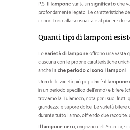
P.S. Il
lampone
vanta un
significato
che va 
profondamente legato. Le caratteristiche del 
connettono alla sensualità e al piacere dei s
Quanti tipi di lamponi esis
Le
varietà di lampone
offrono una vasta ga
ciascuna con le proprie caratteristiche unich
anche
in che periodo ci sono i lamponi
.
Una delle varietà più popolari è il
lampone 
in un periodo specifico dell’anno) e bifere (ch
troviamo la Tulameen, nota per i suoi frutti g
grandezza e sapore dolce. Le varietà bife
durante tutto l’anno, offrendo due raccolte: 
Il
lampone nero
, originario dell’America, si 