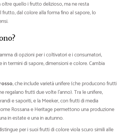
oltre quello i frutto delizioso, ma ne resta
frutto, dal colore alla forma fino al sapore, lo
ensi.
tono?
mma di opzioni per i coltivatori e i consumatori,
e in termini di sapore, dimensioni e colore. Cambia
rosso
, che include varietà unifere (che producono frutti
e regalano frutti due volte l’anno). Tra le unifere,
randi e saporiti, e la Meeker, con frutti di media
re come Rossana e Heritage permettono una produzione
una in estate e una in autunno.
distingue per i suoi frutti di colore viola scuro simili alle