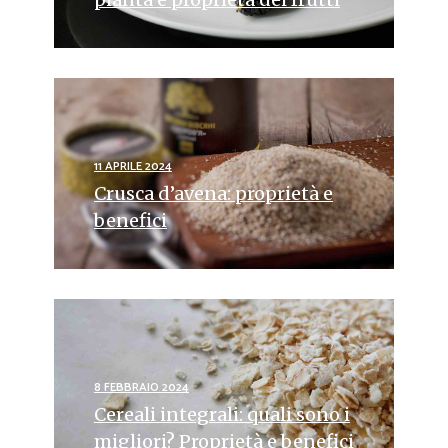
11 APRILE 2024
Crusca d’avena: proprietà e
benefici
8 FEBBRAIO 2024
Cereali integrali: quali sono i
migliori? Proprietà e benefici