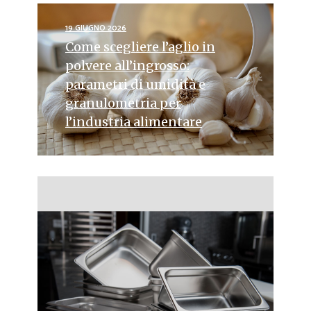
19 GIUGNO 2026
Come scegliere l’aglio in
polvere all’ingrosso:
parametri di umidità e
granulometria per
l’industria alimentare