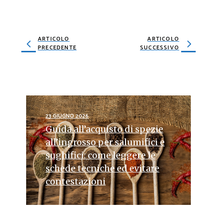
ARTICOLO
ARTICOLO
PRECEDENTE
SUCCESSIVO
23 GIUGNO 2026
Guida all’acquisto di spezie
all’ingrosso per salumifici e
sughifici: come leggere le
schede tecniche ed evitare
contestazioni