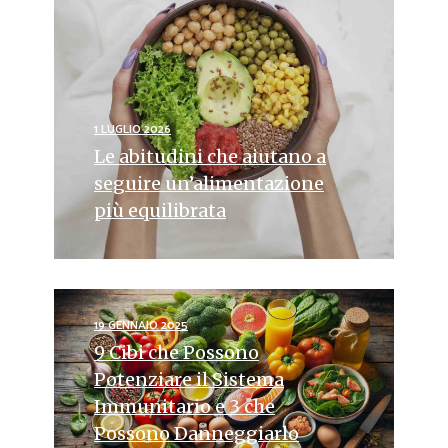
1 LUGLIO 2026
Le abitudini che aiutano a
seguire un’alimentazione
più equilibrata
19 GENNAIO 2025
9 Cibi che Possono
Potenziare il Sistema
Immunitario e 3 che
Possono Danneggiarlo