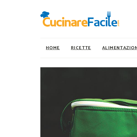
HOME
RICETTE
ALIMENTAZIO
Ricette Facili e Veloci
Utility
Ricette Primi Piatti
Super Alimenti
Ricette Antipasti
Nutrizionista a ta
Ricette Dolci
Ricette Vegetaria
Ricette Carne
Ricette Vegane
Ricette Secondi
Rumors
Ricette Pizze e Rustici