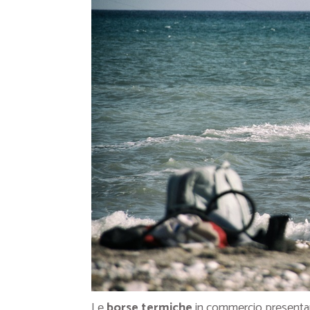
Le
borse termiche
in commercio presentan