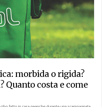
ica: morbida o rigida?
a? Quanto costa e come
 cibo fatto in casa neanche durante una scampagnata,