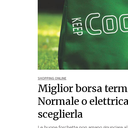
Ricette Contorni
Ricette Piatti unici
Ricette Pesce
Video Ricette
Ricette per Ingrediente
SHOPPING ONLINE
Miglior borsa term
Normale o elettric
sceglierla
Le buone forchette non amano rinunciare al