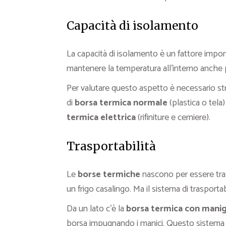
Capacità di isolamento
La capacità di isolamento è un fattore import
mantenere la temperatura all’interno anche
Per valutare questo aspetto è necessario stri
di
borsa termica normale
(plastica o tela)
termica elettrica
(rifiniture e cerniere).
Trasportabilità
Le
borse termiche
nascono per essere trasp
un frigo casalingo. Ma il sistema di trasporta
Da un lato c’è la
borsa termica con manig
borsa impugnando i manici. Questo sistema è f