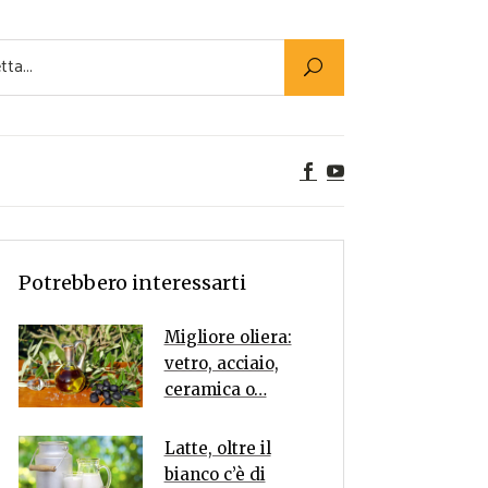
Utility
er Alimenti
ta a tavola
egetariane
tte Vegane
Rumors
Potrebbero interessarti
Migliore oliera:
vetro, acciaio,
ceramica o…
Latte, oltre il
bianco c’è di