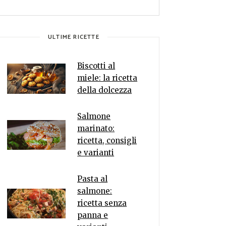
ULTIME RICETTE
Biscotti al
miele: la ricetta
della dolcezza
Salmone
marinato:
ricetta, consigli
e varianti
Pasta al
salmone:
ricetta senza
panna e