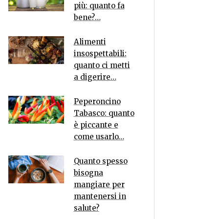
più: quanto fa
bene?…
Alimenti
insospettabili:
quanto ci metti
a digerire…
Peperoncino
Tabasco: quanto
è piccante e
come usarlo…
Quanto spesso
bisogna
mangiare per
mantenersi in
salute?