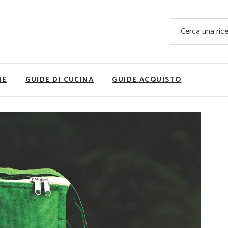
Ricette Facili e Veloci
Cerca
Ricette Primi Piatti
Sup
Ricette Antipasti
Nutrizionis
Ricette Dolci
Ricette V
NE
GUIDE DI CUCINA
GUIDE ACQUISTO
Ricette Carne
Rice
Ricette Secondi
Ricette Pizze e Rustici
Ricette Contorni
vola
Ricette Piatti unici
ne
Ricette Pesce
Video Ricette
Ricette per Ingrediente