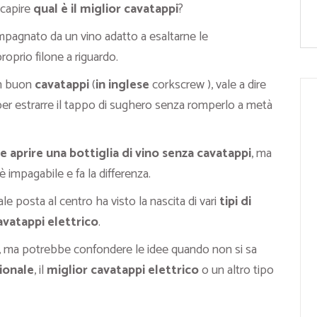
 capire
qual è il miglior cavatappi
?
pagnato da un vino adatto a esaltarne le
roprio filone a riguardo.
un buon
cavatappi
(
in inglese
corkscrew ), vale a dire
r estrarre il tappo di sughero senza romperlo a metà
 aprire una bottiglia di vino senza cavatappi
, ma
è impagabile e fa la differenza.
ale posta al centro ha visto la nascita di vari
tipi di
vatappi elettrico
.
, ma potrebbe confondere le idee quando non si sa
ionale
, il
miglior cavatappi elettrico
o un altro tipo