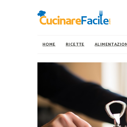
HOME
RICETTE
ALIMENTAZIO
Ricette Facili e Veloci
Utility
Ricette Primi Piatti
Super Alimenti
Ricette Antipasti
Nutrizionista a ta
Ricette Dolci
Ricette Vegetaria
Ricette Carne
Ricette Vegane
Ricette Secondi
Rumors
Ricette Pizze e Rustici