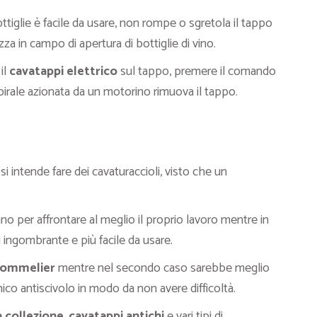
iglie è facile da usare, non rompe o sgretola il tappo
a in campo di apertura di bottiglie di vino.
il
cavatappi elettrico
sul tappo, premere il comando
irale azionata da un motorino rimuova il tappo.
si intende fare dei cavaturaccioli, visto che un
o per affrontare al meglio il proprio lavoro mentre in
ingombrante e più facile da usare.
sommelier
mentre nel secondo caso sarebbe meglio
co antiscivolo in modo da non avere difficoltà.
a collezione
,
cavatappi antichi
e vari tipi di