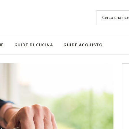
Ricette Facili e Veloci
Cerca
Ricette Primi Piatti
Sup
Ricette Antipasti
Nutrizionis
Ricette Dolci
Ricette V
NE
GUIDE DI CUCINA
GUIDE ACQUISTO
Ricette Carne
Rice
Ricette Secondi
Ricette Pizze e Rustici
Ricette Contorni
vola
Ricette Piatti unici
ne
Ricette Pesce
Video Ricette
Ricette per Ingrediente