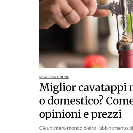
Ricette Contorni
Ricette Piatti unici
Ricette Pesce
Video Ricette
Ricette per Ingrediente
SHOPPING ONLINE
Miglior cavatappi 
o domestico? Come 
opinioni e prezzi
C’è un intero mondo dietro l’abbinamento pie