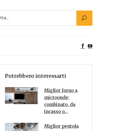
Utility
er Alimenti
ta a tavola
egetariane
tte Vegane
Rumors
Potrebbero interessarti
Miglior forno a
microonde:
combinato, da
incasso o…
Miglior pentola