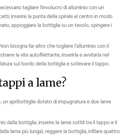
ecessario tagliare l’involucro di alluminio con un
cetti, inserire la punta della spirale al centro in modo
rario, appoggiare la bottiglia su un tavolo, spingere i
Non bisogna far altro che togliere l’alluminio con il
arre la vite autofilettante, inserirla e avvitarla nel
atura sul bordo della bottiglia e sollevare il tappo.
atappi a lame?
e
, un apribottiglie dotato di impugnatura e due lame
 dalla bottiglia, inserire le lame sottili tra il tappo e il
dalla lama più lunga), reggere la bottiglia, infilare quattro