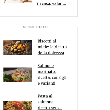
in casa: valori…
ULTIME RICETTE
Biscotti al
miele: la ricetta
della dolcezza
Salmone
marinato:
ricetta, consigli
e varianti
Pasta al
salmone:
ricetta senza