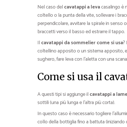
Nel caso del
cavatappi a leva
casalingo è n
coltello o la punta della vite, sollevare i brac
perpendicolare, avvitare la spirale in senso o
braccetti verso il basso ed estrarre il tappo.
Il
cavatappi da sommelier come si usa
? 
coltellino apposito o un sistema apposito, estr
sughero, fare leva con l’aletta con una scanal
Come si usa il cav
A questi tipi si aggiunge il
cavatappi a lam
sottili (una più lunga e l’altra più corta).
In questo caso è necessario togliere l’alluminio
collo della bottiglia fino a battuta (iniziando 