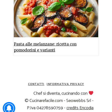
Pasta alle melanzane: ricetta con
pomodorini e varianti
CONTATTI
INFORMATIVA PRIVACY
Chef si diventa, cucinando con
© Cucinarefacile.com - Seowebbs Srl -
P.Iva 04278590759 -
credits Encodia