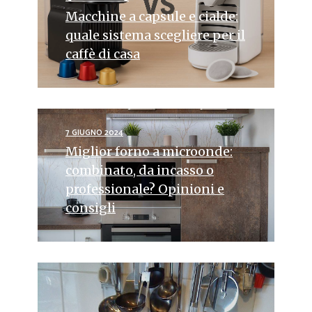
Macchine a capsule e cialde:
quale sistema scegliere per il
caffè di casa
7 GIUGNO 2024
Miglior forno a microonde:
combinato, da incasso o
professionale? Opinioni e
consigli