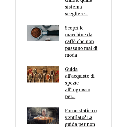
cialde: quale
sistema
scegliere…
Scopri le
macchine da
caffè che non
passano mai di
moda
Guida
all'acquisto di
spezie
all'ingrosso
per…
Forno statico o
ventilato? La
guida per non