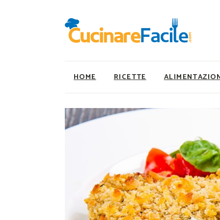
HOME
RICETTE
ALIMENTAZIO
Ricette Facili e Veloci
Utility
Ricette Primi Piatti
Super Alimenti
Ricette Antipasti
Nutrizionista a ta
Ricette Dolci
Ricette Vegetaria
Ricette Carne
Ricette Vegane
Ricette Secondi
Rumors
Ricette Pizze e Rustici