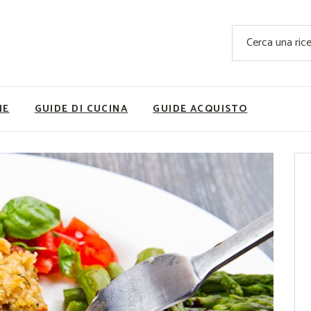
Ricette Facili e Veloci
Cerca
Ricette Primi Piatti
Sup
Ricette Antipasti
Nutrizionis
Ricette Dolci
Ricette V
NE
GUIDE DI CUCINA
GUIDE ACQUISTO
Ricette Carne
Rice
Ricette Secondi
Ricette Pizze e Rustici
Ricette Contorni
vola
Ricette Piatti unici
ne
Ricette Pesce
Video Ricette
Ricette per Ingrediente