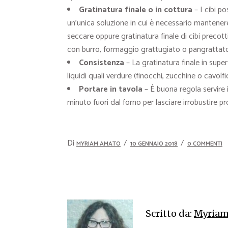
Gratinatura finale o in cottura
– I cibi po
un’unica soluzione in cui è necessario mantenere 
seccare oppure gratinatura finale di cibi precot
con burro, formaggio grattugiato o pangrattato
Consistenza
– La gratinatura finale in supe
liquidi quali verdure (finocchi, zucchine o cavolf
Portare in tavola
– È buona regola servire i
minuto fuori dal forno per lasciare irrobustire pr
Di
MYRIAM AMATO
10 GENNAIO 2018
0 COMMENTI
Scritto da:
Myriam