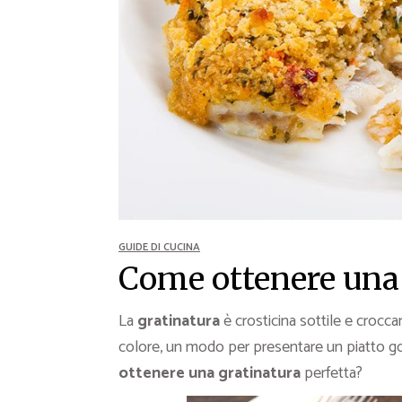
Ricette Contorni
Ricette Piatti unici
Ricette Pesce
Video Ricette
Ricette per Ingrediente
GUIDE DI CUCINA
Come ottenere una 
La
gratinatura
è crosticina sottile e crocca
colore, un modo per presentare un piatto go
ottenere una gratinatura
perfetta?