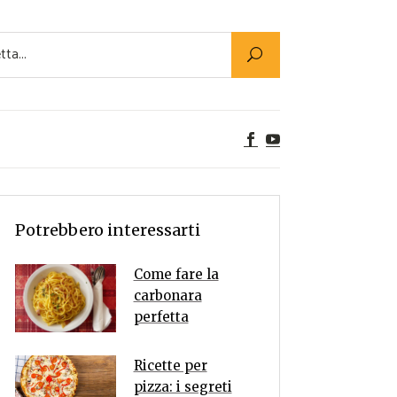
Utility
er Alimenti
ta a tavola
egetariane
tte Vegane
Rumors
Potrebbero interessarti
Come fare la
carbonara
perfetta
Ricette per
pizza: i segreti