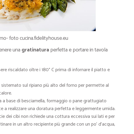
rno- foto cucina.fidelityhouse.eu
ttenere una
gratinatura
perfetta e portare in tavola
ere riscaldato oltre i 180° C prima di infornare il piatto e
 sistemato sul ripiano più alto del forno per permette al
calore.
la a base di besciamella, formaggio o pane grattugiato
ce a realizzare una doratura perfetta e leggermente umida.
cie dei cibi non richiede una cottura eccessiva sui lati e per
inare in un altro recipiente più grande con un po’ d’acqua,