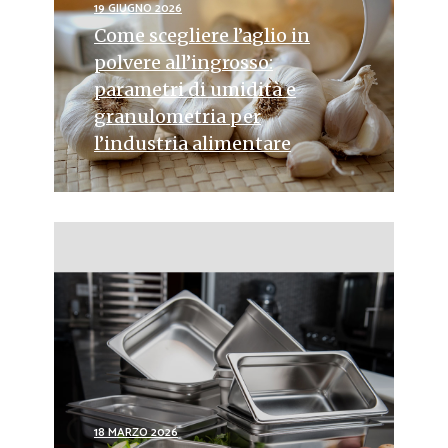
19 GIUGNO 2026
Come scegliere l’aglio in
polvere all’ingrosso:
parametri di umidità e
granulometria per
l’industria alimentare
18 MARZO 2026