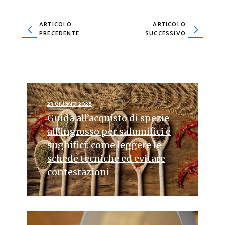
ARTICOLO
ARTICOLO
PRECEDENTE
SUCCESSIVO
23 GIUGNO 2026
Guida all’acquisto di spezie
all’ingrosso per salumifici e
sughifici: come leggere le
schede tecniche ed evitare
contestazioni