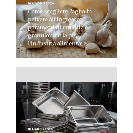
19 GIUGNO 2026
Come scegliere l’aglio in
polvere all’ingrosso:
parametri di umidità e
granulometria per
l’industria alimentare
18 MARZO 2026