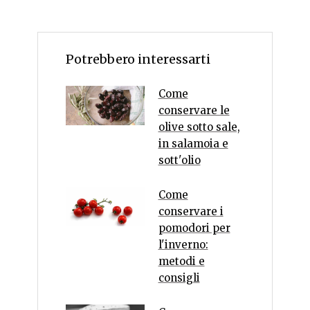
Potrebbero interessarti
Come
conservare le
olive sotto sale,
in salamoia e
sott'olio
Come
conservare i
pomodori per
l'inverno:
metodi e
consigli