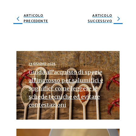
ARTICOLO
ARTICOLO
PRECEDENTE
SUCCESSIVO
23 GIUGNO 2026
Guida all’acquisto di spezie
all’ingrosso per salumifici e
sughifici: come leggere le
schede tecniche ed evitare
contestazioni