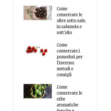
Come
conservare le
olive sotto sale,
in salamoia e
sott'olio
Come
conservare i
pomodori per
l'inverno:
metodi e
consigli
Come
conservare le
erbe
aromatiche
fresche e