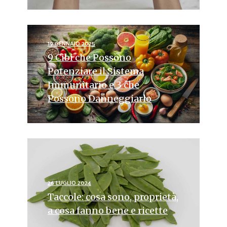
19 GENNAIO 2025
9 Cibi che Possono
Potenziare il Sistema
Immunitario e 3 che
Possono Danneggiarlo
26 LUGLIO 2024
Taccole: cosa sono, proprietà,
a cosa fanno bene e ricette