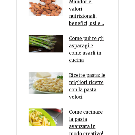
Mandorle:
valori
nutrizionali,
benefici, usi e…
Come pulire gli
asparagi e
come usarli in
cucina
Ricette pasta: le
migliori ricette
con la pasta
veloci
Come cucinare
la pasta
avanzata in
modo creativo!