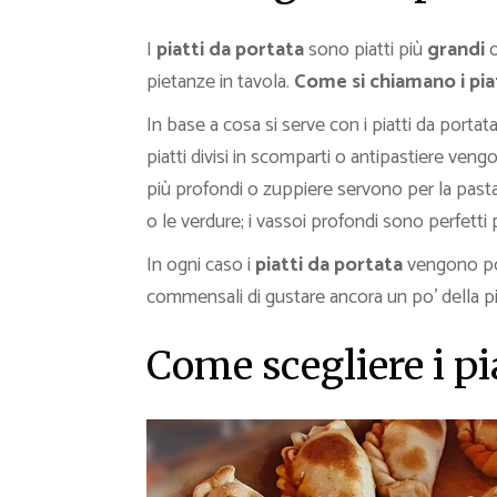
I
piatti da portata
sono piatti più
grandi
o
pietanze in tavola.
Come si chiamano i pia
In base a cosa si serve con i piatti da portata
piatti divisi in scomparti o antipastiere veng
più profondi o zuppiere servono per la pasta
o le verdure; i vassoi profondi sono perfetti p
In ogni caso i
piatti da portata
vengono pos
commensali di gustare ancora un po’ della p
Come scegliere i pi