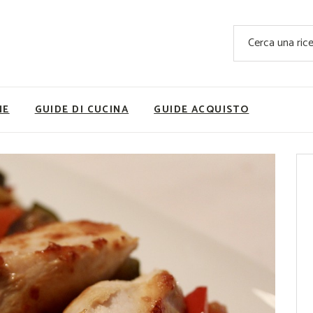
Ricette Facili e Veloci
Cerca
Ricette Primi Piatti
Sup
Ricette Antipasti
Nutrizionis
Ricette Dolci
Ricette V
NE
GUIDE DI CUCINA
GUIDE ACQUISTO
Ricette Carne
Rice
Ricette Secondi
Ricette Pizze e Rustici
Ricette Contorni
vola
Ricette Piatti unici
ne
Ricette Pesce
Video Ricette
Ricette per Ingrediente