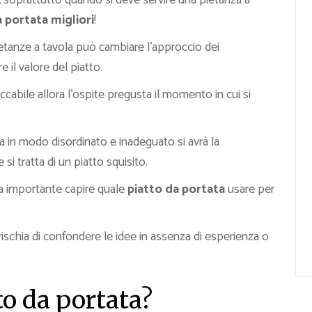
”, soprattutto quando si deve servire una pietanza a
a portata migliori
!
ietanze a tavola può cambiare l’approccio dei
 il valore del piatto.
abile allora l’ospite pregusta il momento in cui si
a in modo disordinato e inadeguato si avrà la
si tratta di un piatto squisito.
a importante capire quale
piatto da portata
usare per
ischia di confondere le idee in assenza di esperienza o
to da portata?