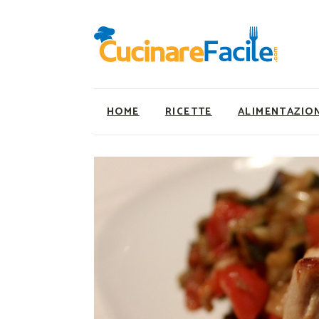
HOME
RICETTE
ALIMENTAZIO
Ricette Facili e Veloci
Utility
Ricette Primi Piatti
Super Alimenti
Ricette Antipasti
Nutrizionista a ta
Ricette Dolci
Ricette Vegetaria
Ricette Carne
Ricette Vegane
Ricette Secondi
Rumors
Ricette Pizze e Rustici