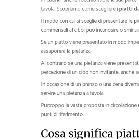
In cucina “anche l’occhio vuole la sua parte
tavola. Scopriamo come scegliere i
piatti d
Il modo con cui si sceglie di presentare le p
commensali al cibo: può incuriosire o sminuire
Se un piatto viene presentato in modo impecc
assaporerà la pietanza.
Al contrario se una pietanza viene presentat
percezione di un cibo non invitante, anche se 
In occasione di un pranzo o una cena divent
servire una pietanza a tavola.
Purtroppo la vasta proposta in circolazione r
punti di riferimento.
Cosa significa piat