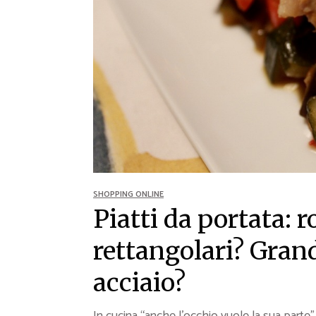
Ricette Contorni
Ricette Piatti unici
Ricette Pesce
Video Ricette
Ricette per Ingrediente
SHOPPING ONLINE
Piatti da portata: r
rettangolari? Grand
acciaio?