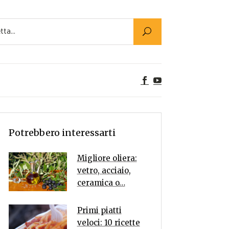
Utility
er Alimenti
ta a tavola
egetariane
tte Vegane
Rumors
Potrebbero interessarti
Migliore oliera:
vetro, acciaio,
ceramica o…
Primi piatti
veloci: 10 ricette