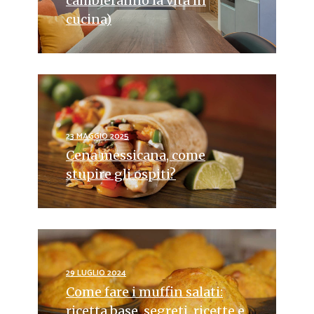
cambieranno la vita in
cucina)
23 MAGGIO 2025
Cena messicana, come
stupire gli ospiti?
29 LUGLIO 2024
Come fare i muffin salati:
ricetta base, segreti, ricette e