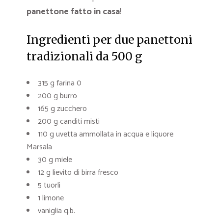
panettone fatto in casa
!
Ingredienti per due panettoni
tradizionali da 500 g
315 g farina 0
200 g burro
165 g zucchero
200 g canditi misti
110 g uvetta ammollata in acqua e liquore
Marsala
30 g miele
12 g lievito di birra fresco
5 tuorli
1 limone
vaniglia q.b.