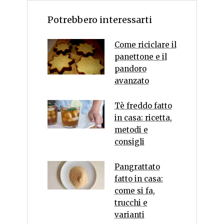
Potrebbero interessarti
Come riciclare il
panettone e il
pandoro
avanzato
Tè freddo fatto
in casa: ricetta,
metodi e
consigli
Pangrattato
fatto in casa:
come si fa,
trucchi e
varianti