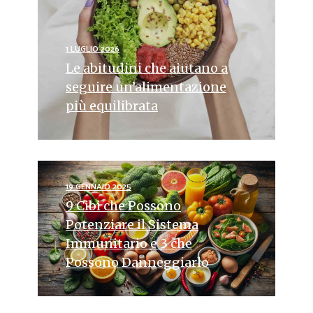
1 LUGLIO 2026
Le abitudini che aiutano a
seguire un’alimentazione
più equilibrata
19 GENNAIO 2025
9 Cibi che Possono
Potenziare il Sistema
Immunitario e 3 che
Possono Danneggiarlo