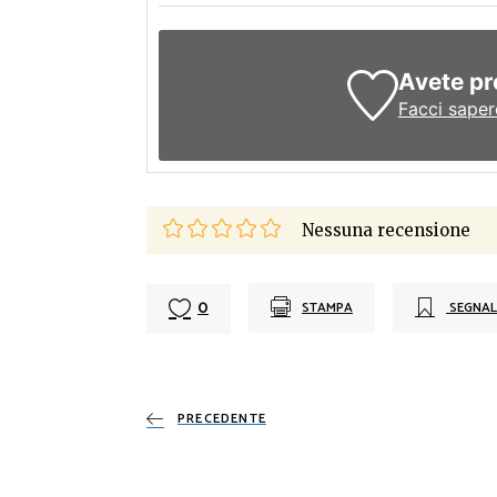
Avete pr
Facci saper
Nessuna recensione
0
STAMPA
SEGNAL
PRECEDENTE