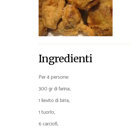
Ricette Contorni
Ricette Piatti unici
Ricette Pesce
Video Ricette
Ricette per Ingrediente
Ingredienti
Per 4 persone:
300 gr di farina,
1 lievito di birra,
1 tuorlo,
6 carciofi,