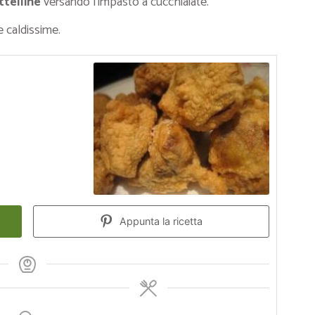
ittelline
versando l’impasto a cucchiaiate.
e caldissime.
Appunta la ricetta