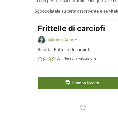
in una pentola dai bordi alti e friggetevi le
fr
Sgocciolatele su carta assorbente e servitel
Frittelle di carciofi
Myriam Amato
Ricetta: Frittelle di carciofi
Nessuna valutazione
Stampa Ricetta