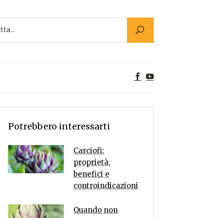
Utility
er Alimenti
ta a tavola
egetariane
tte Vegane
Rumors
Potrebbero interessarti
Carciofi:
proprietà,
benefici e
controindicazioni
Quando non