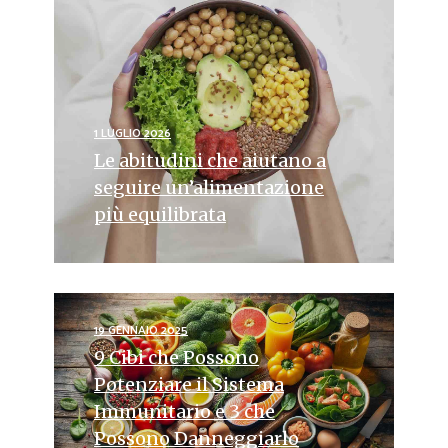
1 LUGLIO 2026
Le abitudini che aiutano a
seguire un’alimentazione
più equilibrata
19 GENNAIO 2025
9 Cibi che Possono
Potenziare il Sistema
Immunitario e 3 che
Possono Danneggiarlo