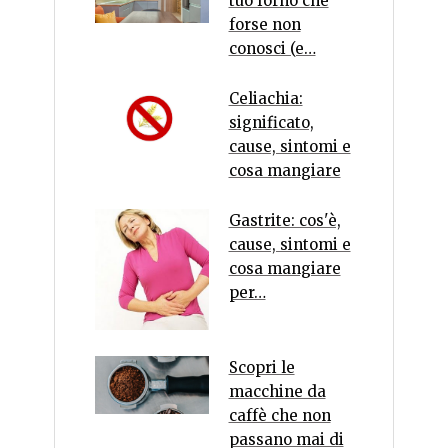
tuo forno che
forse non
conosci (e…
Celiachia:
significato,
cause, sintomi e
cosa mangiare
Gastrite: cos'è,
cause, sintomi e
cosa mangiare
per…
Scopri le
macchine da
caffè che non
passano mai di