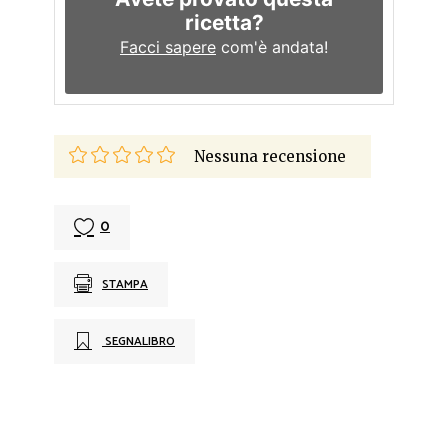
ricetta?
Facci sapere
com'è andata!
Nessuna recensione
0
STAMPA
SEGNALIBRO