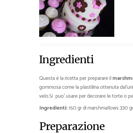
Ricette Contorni
Ricette Piatti unici
Ricette Pesce
Video Ricette
Ricette per Ingrediente
Ingredienti
Questa è la ricetta per preparare il
marshma
gommosa come la plastilina ottenuta dal’un
velo.Si puo’ usare per decorare le torte o pe
Ingredienti:
150 gr di marshmallows 330 gr 
Preparazione