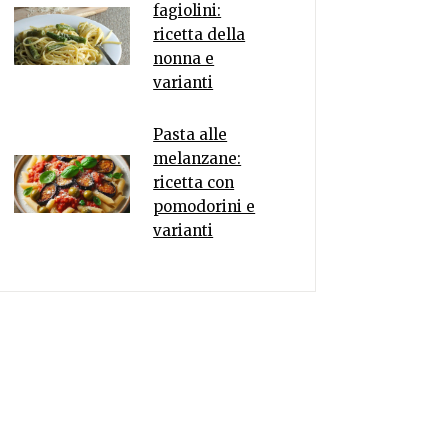
fagiolini:
ricetta della
nonna e
varianti
Pasta alle
melanzane:
ricetta con
pomodorini e
varianti