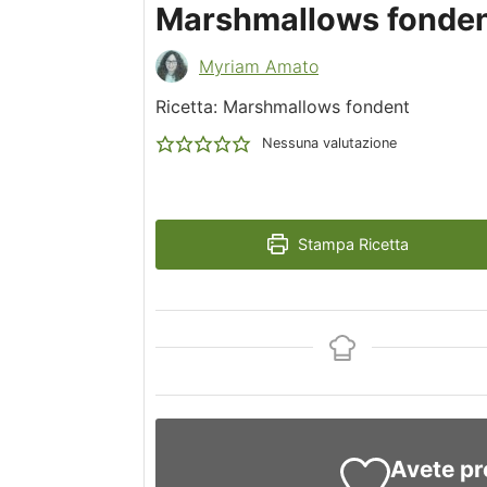
Marshmallows fonde
Myriam Amato
Ricetta: Marshmallows fondent
Nessuna valutazione
Stampa Ricetta
Avete pr