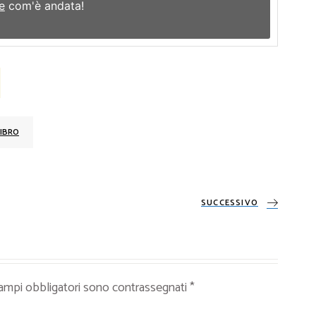
e
com'è andata!
IBRO
SUCCESSIVO
campi obbligatori sono contrassegnati
*