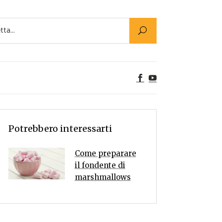
Utility
er Alimenti
ta a tavola
egetariane
tte Vegane
Rumors
Potrebbero interessarti
Come preparare
il fondente di
marshmallows