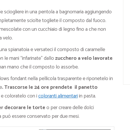
le sciogliere in una pentola a bagnomaria aggiungendo
pletamente sciolte togliete il composto dal fuoco.
mescolate con un cucchiaio di legno fino a che non
 velo.
una spianatoia e versateci il composto di caramelle
n le mani “infarinate” dallo
zucchero a velo lavorate
man mano che il composto lo assorbe.
ows fondant nella pellicola trasparente e riponetelo in
e
. Trascorse le 24 ore prendete il panetto
i e coloratelo con i
coloranti alimentari
in pasta.
er decorare le torte
o per creare delle dolci
ola puó essere conservato per due mesi.