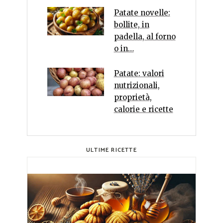
Patate novelle:
bollite, in
padella, al forno
o in…
Patate: valori
nutrizionali,
proprietà,
calorie e ricette
ULTIME RICETTE