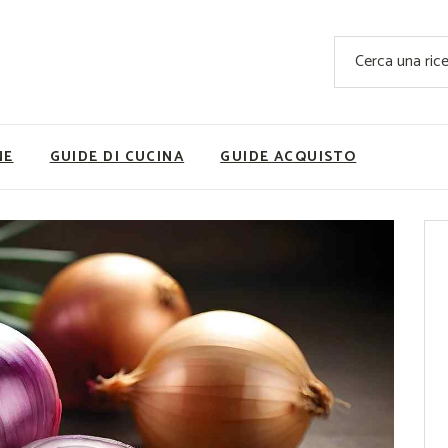
Ricette Facili e Veloci
Cerca
Ricette Primi Piatti
Sup
Ricette Antipasti
Nutrizionis
Ricette Dolci
Ricette V
NE
GUIDE DI CUCINA
GUIDE ACQUISTO
Ricette Carne
Rice
Ricette Secondi
Ricette Pizze e Rustici
Ricette Contorni
vola
Ricette Piatti unici
ne
Ricette Pesce
Video Ricette
Ricette per Ingrediente