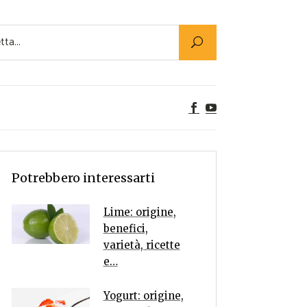
Utility
er Alimenti
ta a tavola
egetariane
tte Vegane
Rumors
Potrebbero interessarti
Lime: origine,
benefici,
varietà, ricette
e…
Yogurt: origine,