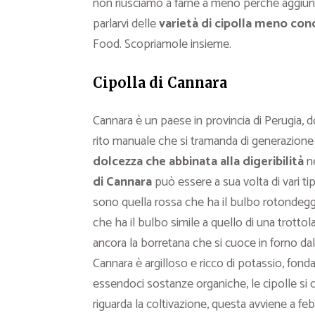
non riusciamo a farne a meno perché aggiunge
parlarvi delle
varietà di cipolla meno con
Food. Scopriamole insieme.
Cipolla di Cannara
Cannara è un paese in provincia di Perugia, d
rito manuale che si tramanda di generazione i
dolcezza che abbinata alla digeribilità
ne
di Cannara
può essere a sua volta di vari ti
sono quella rossa che ha il bulbo rotondegg
che ha il bulbo simile a quello di una trottola
ancora la borretana che si cuoce in forno dal
Cannara è argilloso e ricco di potassio, fond
essendoci sostanze organiche, le cipolle si 
riguarda la coltivazione, questa avviene a feb