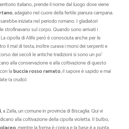
rritorio italiano, prende il nome dal luogo dove viene
rtano
, adagiato nel cuore della fertile pianura campana.
sarebbe iniziata nel periodo romano. I gladiatori
le strofinavano sul corpo. Quando sono arrivati i
a cipolla di Alife però è conosciuta anche per le
ro il mal di testa, inoltre curava i morsi dei serpenti e
orso dei secoli le antiche tradizioni si sono un po’
cano alla conservazione e alla coltivazione di questo
 con la
buccia rosso ramato
, il sapore è sapido e mai
late (a crudo).
i
, a Zalla, un comune in provincia di Biscaglia. Qui vi
dicano alla coltivazione della cipolla violetta. Il bulbo,
iolaceo
, mentre la forma è conica e la base è a punta.