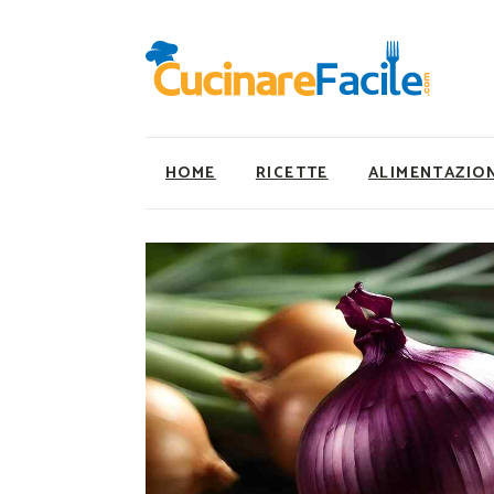
HOME
RICETTE
ALIMENTAZIO
Ricette Facili e Veloci
Utility
Ricette Primi Piatti
Super Alimenti
Ricette Antipasti
Nutrizionista a ta
Ricette Dolci
Ricette Vegetaria
Ricette Carne
Ricette Vegane
Ricette Secondi
Rumors
Ricette Pizze e Rustici