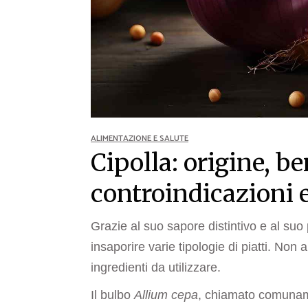
Ricette Contorni
Ricette Piatti unici
Ricette Pesce
Video Ricette
Ricette per Ingrediente
ALIMENTAZIONE E SALUTE
Cipolla: origine, be
controindicazioni e
Grazie al suo sapore distintivo e al su
insaporire varie tipologie di piatti. Non 
ingredienti da utilizzare.
Il bulbo
Allium cepa
, c
hiamato comuna