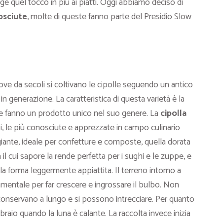
 quel tocco in più ai piatti. Oggi abbiamo deciso di
osciute
, molte di queste fanno parte del Presidio Slow
ove da secoli si coltivano le cipolle seguendo un antico
n generazione. La caratteristica di questa varietà è la
 fanno un prodotto unico nel suo genere. La
cipolla
pi, le più conosciute e apprezzate in campo culinario
iante, ideale per confetture e composte, quella dorata
 il cui sapore la rende perfetta per i sughi e le zuppe, e
la forma leggermente appiattita. Il terreno intorno a
amentale per far crescere e ingrossare il bulbo. Non
conservano a lungo e si possono intrecciare. Per quanto
braio quando la luna è calante. La raccolta invece inizia