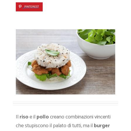
PINTEREST
Il
riso
e il
pollo
creano combinazioni vincenti
che stupiscono il palato di tutti, ma il
burger