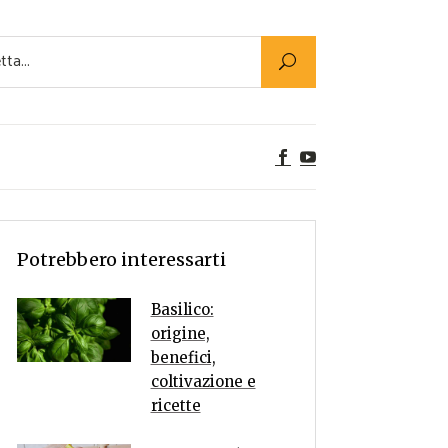
Utility
er Alimenti
ta a tavola
egetariane
tte Vegane
Rumors
Potrebbero interessarti
Basilico:
origine,
benefici,
coltivazione e
ricette