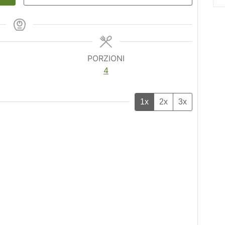
PORZIONI
4
1x
2x
3x