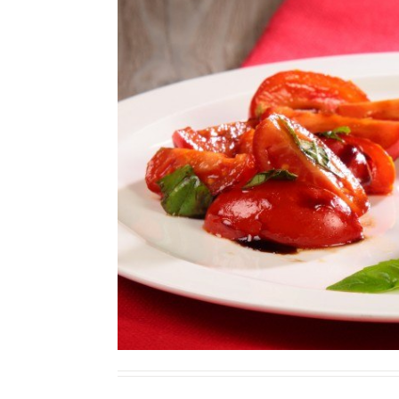
Ricette Contorni
Ricette Piatti unici
Ricette Pesce
Video Ricette
Ricette per Ingrediente