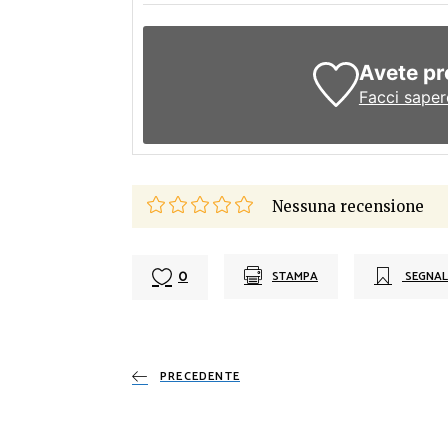
Avete pr
Facci saper
Nessuna recensione
0
STAMPA
SEGNAL
PRECEDENTE