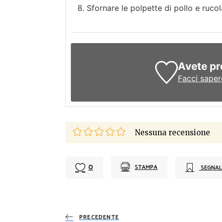
Sfornare le polpette di pollo e rucol
Avete pr
Facci saper
Nessuna recensione
0
STAMPA
SEGNAL
PRECEDENTE