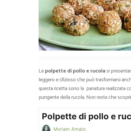
Ricette Contorni
Ricette Piatti unici
Ricette Pesce
Video Ricette
Ricette per Ingrediente
Le
polpette di pollo e rucola
si present
leggero e sfizioso che può trasformarsi anche 
questa ricetta sono la panatura realizzata con 
pungente della rucola. Non resta che scopr
Polpette di pollo e ru
Myriam Amato