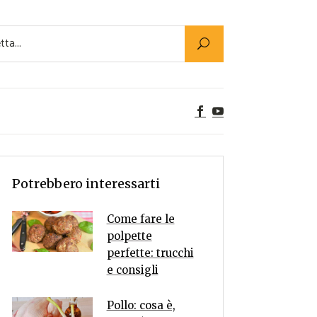
Utility
er Alimenti
ta a tavola
egetariane
tte Vegane
Rumors
Potrebbero interessarti
Come fare le
polpette
perfette: trucchi
e consigli
Pollo: cosa è,