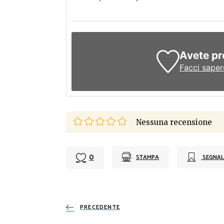
Avete pr
Facci saper
Nessuna recensione
0
STAMPA
SEGNAL
PRECEDENTE