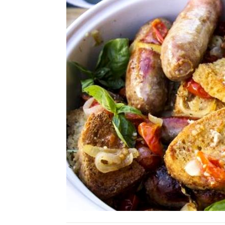
Ricette Contorni
Ricette Piatti unici
Ricette Pesce
Video Ricette
Ricette per Ingrediente