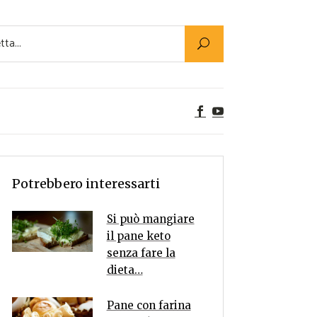
Utility
er Alimenti
ta a tavola
egetariane
tte Vegane
Rumors
Potrebbero interessarti
Si può mangiare
il pane keto
senza fare la
dieta…
Pane con farina