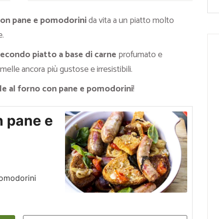
 con pane e pomodorini
da vita a un piatto molto
e.
secondo piatto a base di carne
profumato e
elle ancora più gustose e irresistibili.
le al forno con pane e pomodorini
!
n pane e
pomodorini