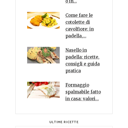
o in…
Come fare le
cotolette di
cavolfiore: in
padella,…
Nasello in
padella: ricette,
consigli e guida
pratica
Formaggio
spalmabile fatto
in casa: valori…
ULTIME RICETTE