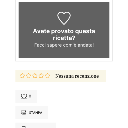
Avete provato questa
ricetta?
Facci sapere
com'è andata!
Nessuna recensione
0
STAMPA