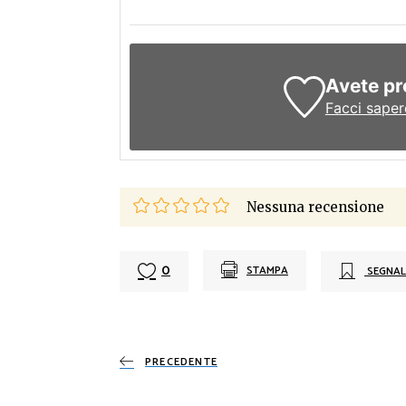
Avete pr
Facci saper
Nessuna recensione
0
STAMPA
SEGNAL
PRECEDENTE