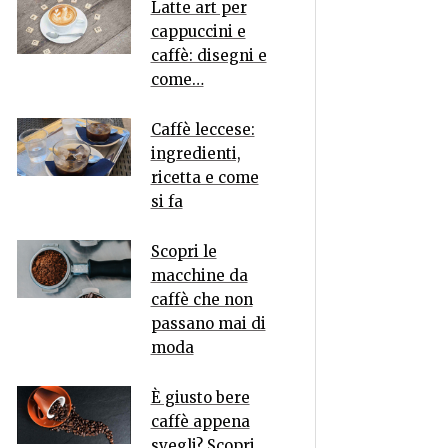
Latte art per
cappuccini e
caffè: disegni e
come…
Caffè leccese:
ingredienti,
ricetta e come
si fa
Scopri le
macchine da
caffè che non
passano mai di
moda
È giusto bere
caffè appena
svegli? Scopri