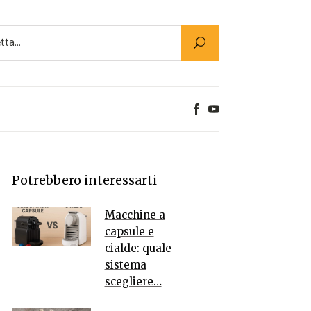
Utility
er Alimenti
ta a tavola
egetariane
tte Vegane
Rumors
Potrebbero interessarti
Macchine a
capsule e
cialde: quale
sistema
scegliere…