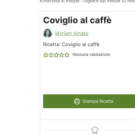
e mettete in freezer. Togliete dal freezer 10 minu
Coviglio al caffè
Myriam Amato
Ricetta: Coviglio al caffè
Nessuna valutazione
Stampa Ricetta