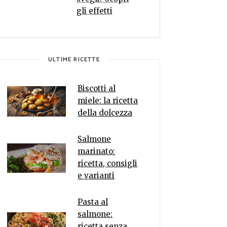
gli effetti
ULTIME RICETTE
Biscotti al
miele: la ricetta
della dolcezza
Salmone
marinato:
ricetta, consigli
e varianti
Pasta al
salmone:
ricetta senza