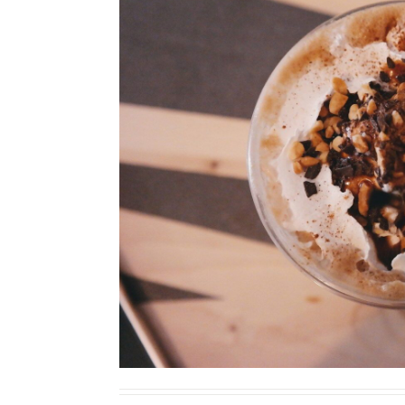
Ricette Contorni
Ricette Piatti unici
Ricette Pesce
Video Ricette
Ricette per Ingrediente