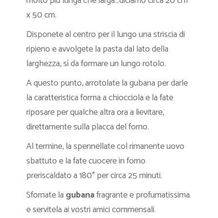
molto più lunga che larga…diciamo circa 20 cm
x 50 cm.
Disponete al centro per il lungo una striscia di
ripieno e avvolgete la pasta dal lato della
larghezza, sì da formare un lungo rotolo.
A questo punto, arrotolate la gubana per darle
la caratteristica forma a chiocciola e la fate
riposare per qualche altra ora a lievitare,
direttamente sulla placca del forno.
Al termine, la spennellate col rimanente uovo
sbattuto e la fate cuocere in forno
preriscaldato a 180° per circa 25 minuti.
Sfornate la
gubana
fragrante e profumatissima
e servitela ai vostri amici commensali.