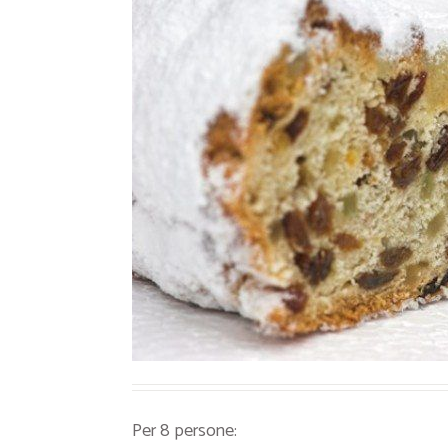
Ricette Contorni
Ricette Piatti unici
Ricette Pesce
Video Ricette
Ricette per Ingrediente
Per 8 persone: