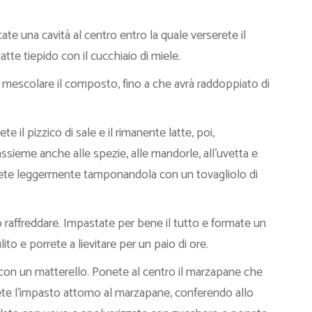
ate una cavità al centro entro la quale verserete il
latte tiepido con il cucchiaio di miele.
a mescolare il composto, fino a che avrà raddoppiato di
 il pizzico di sale e il rimanente latte, poi,
assieme anche alle spezie, alle mandorle, all’uvetta e
erete leggermente tamponandola con un tovagliolo di
o raffreddare. Impastate per bene il tutto e formate un
o e porrete a lievitare per un paio di ore.
e con un matterello. Ponete al centro il marzapane che
ete l’impasto attorno al marzapane, conferendo allo