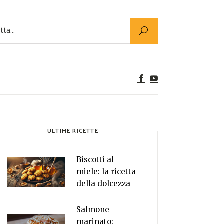
Utility
er Alimenti
ta a tavola
egetariane
tte Vegane
Rumors
ULTIME RICETTE
Biscotti al
miele: la ricetta
della dolcezza
Salmone
marinato: