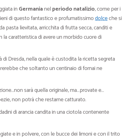
ggiata in
Germania
nel
periodo natalizio
, come per i
i pieni di questo fantastico e profumatissimo
dolce
che si
 pasta lievitata, arricchita di frutta secca, canditi e
 la caratteristica di avere un morbido cuore di
tà di Dresda, nella quale è custodita la ricetta segreta
rerebbe che soltanto un centinaio di fornai ne
azione…non sarà quella originale, ma…provate e…
ezie, non potrà che restarne catturato.
dadini di arancia candita in una ciotola contenente
ugiate e in polvere, con le bucce dei limoni e con il trito