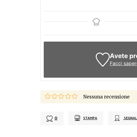
Avete pr
Facci saper
Nessuna recensione
0
STAMPA
SEGNAL