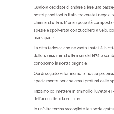
Qualora decidiate di andare a fare una passe
nostri panettoni in Italia, troverete i negoz
chiama
stollen
. E’ una specialità composta da
spezie e spolverata con zucchero a velo, con
marzapane.
La città tedesca che ne vanta i natali è la cit
dello
dresdner stollen
sin dal 1474 e semb
conoscano la ricetta originale.
Qui di seguito vi forniremo la nostra prepar
specialmente per che ama i profumi delle sp
Iniziamo col mettere in ammollo l’uvetta e i 
dell’acqua tiepida ed il rum.
In un’altra terrina raccogliete le spezie gratt