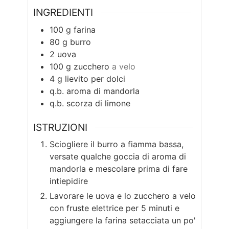
INGREDIENTI
100
g
farina
80
g
burro
2
uova
100
g
zucchero
a velo
4
g
lievito per dolci
q.b.
aroma di mandorla
q.b.
scorza di limone
ISTRUZIONI
Sciogliere il burro a fiamma bassa,
versate qualche goccia di aroma di
mandorla e mescolare prima di fare
intiepidire
Lavorare le uova e lo zucchero a velo
con fruste elettrice per 5 minuti e
aggiungere la farina setacciata un po'