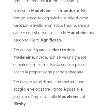
l’impasto freddo e il forno caldissimo.
Non solo
Madeleine
alle
mandorle
. Nel
tempo la ricetta originale ha subito diverse
variazioni a livello aromatico: limone, arancia,
caffè e così via. In ogni caso le
Madeleine
non
perdono il loro
significato
.
Per quanto riguarda la
ricetta
delle
Madeleine
, invece, non serve una grande
esperienza in cucina. Basta seguire passo
passo la preparazione per non sbagliare.
Per essere sicuri di non commettere uno
sbaglio e velocizzare il tutto è possibile
preparare l’impasto delle
Madeleine
col
Bimby
.