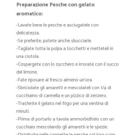
Preparazione Pesche con gelato
aromatico:
-Lavate bene le pesche e asciugatele con
delicatezza.
-Se preferite, potete anche sbucciarle.
-Tagliate tutta la polpa a tocchetti e metteteli in
una ciotola.
-Cospargete con lo zucchero e irrorate con il succo
del limone.
-Fate riposare al fresco almeno un’ora.
-Sbriciolate gli amaretti e mescolateli con 1/4 di
cucchiaino di cannella e un pizzico di zenzero.
-Trasferite il gelato nel frigo per una ventina di
minuti.
-Prima di portarlo a tavola ammorbiditelo con un
cucchiaio mescolando gli amaretti e le spezie.
-Distribuite nelle coppette le pesche col loro sugo