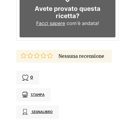
Avete provato questa
ricetta?
Facci sapere
com'è andata!
Nessuna recensione
0
STAMPA
SEGNALIBRO