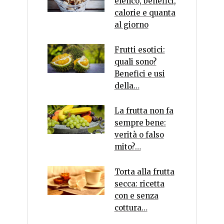
elenco, benefici,
calorie e quanta
al giorno
Frutti esotici:
quali sono?
Benefici e usi
della…
La frutta non fa
sempre bene:
verità o falso
mito?…
Torta alla frutta
secca: ricetta
con e senza
cottura…