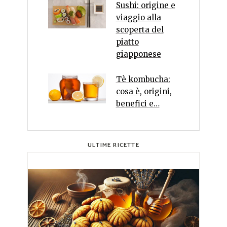
Sushi: origine e
viaggio alla
scoperta del
piatto
giapponese
Tè kombucha:
cosa è, origini,
benefici e…
ULTIME RICETTE