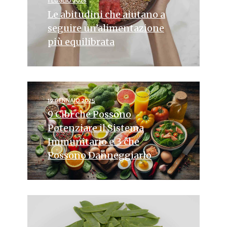
1 LUGLIO 2026
Le abitudini che aiutano a
seguire un’alimentazione
più equilibrata
19 GENNAIO 2025
9 Cibi che Possono
Potenziare il Sistema
Immunitario e 3 che
Possono Danneggiarlo