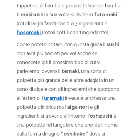
tappetino di bambù e poi arrotolata nel bambù.
Il
makisushi
a sua volta si divide in
futomaki
(rotoli larghi farciti con 2 o 3 ingredienti) e
hosomaki
(rotoli sottili con 1 ingrediente).
Come potete notare, con questa guida il
sushi
non avrà più segreti per voi anche se
conoscete già il prossimo tipo di cui vi
parleremo, ovvero il
temaki
, una sorta di
polpetta più grande delle altre adagiata in un
cono di alga e con gli ingredienti che sporgono
all’esterno; l’
uramaki
invece è anch’essa una
polpetta cilindrica ma l’
alga nori
e gli
ingredienti si trovano all’interno, l’
oshizushi
è
una polpetta rettangolare che prende il nome
dalla forma di legno
“oshibako”
dove si