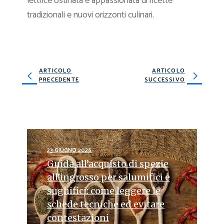
lettrice ostinata e appassionata di ricette
tradizionali e nuovi orizzonti culinari.
ARTICOLO
ARTICOLO
PRECEDENTE
SUCCESSIVO
23 GIUGNO 2026
Guida all’acquisto di spezie
all’ingrosso per salumifici e
sughifici: come leggere le
schede tecniche ed evitare
contestazioni