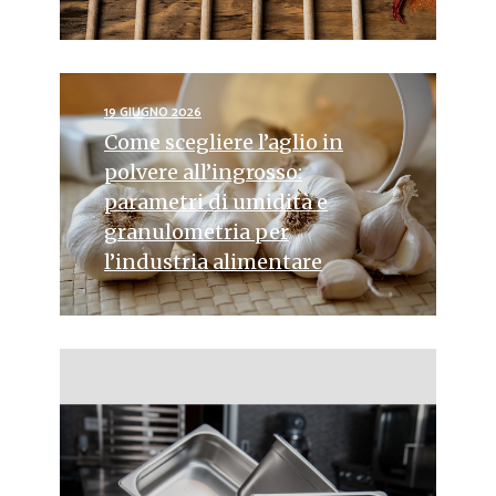
19 GIUGNO 2026
Come scegliere l’aglio in
polvere all’ingrosso:
parametri di umidità e
granulometria per
l’industria alimentare