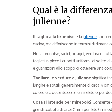
Qual è la differenz
julienne?
Il
taglio alla brunoise
e la
julienne
sono ent
cucina, ma differiscono in termini di dimensi
Nella brunoise, radici, ortaggi, verdura e fru
tagliati in piccoli cubetti uniformi, di solito 
e guarnizioni allo scopo di ottenere una con
Tagliare le verdure a julienne
significa ta
lunghe e sottili, generalmente di circa 5 cm
colore e croccantezza alle insalate o per deco
Cosa si intende per mirepoix
? Consente d
grandi (cubetti di circa 7 mm per lato) in mo