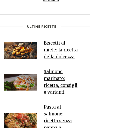
ULTIME RICETTE
Biscotti al
miele: la ricetta
della dolcezza
Salmone
marinato:
ricetta, consigli
e varianti
Pasta al
salmone:
ricetta senza
panna e