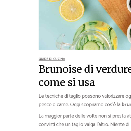
Ricette Contorni
Ricette Piatti unici
Ricette Pesce
Video Ricette
Ricette per Ingrediente
GUIDE DI CUCINA
Brunoise di verdure:
come si usa
Le tecniche di taglio possono valorizzare ogn
pesce o carne. Oggi scopriamo cos’è la
bru
La maggior parte delle volte non si presta a
convinti che un taglio valga l’altro. Niente di