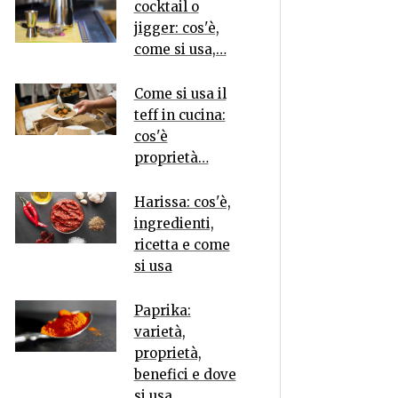
cocktail o
jigger: cos'è,
come si usa,…
Come si usa il
teff in cucina:
cos'è
proprietà…
Harissa: cos'è,
ingredienti,
ricetta e come
si usa
Paprika:
varietà,
proprietà,
benefici e dove
si usa…