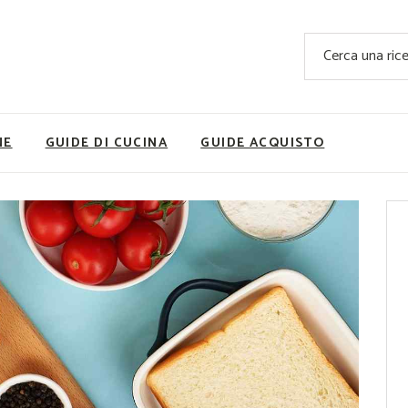
Ricette Facili e Veloci
Cerca
Ricette Primi Piatti
Sup
Ricette Antipasti
Nutrizionis
Ricette Dolci
Ricette V
NE
GUIDE DI CUCINA
GUIDE ACQUISTO
Ricette Carne
Rice
Ricette Secondi
Ricette Pizze e Rustici
Ricette Contorni
vola
Ricette Piatti unici
ne
Ricette Pesce
Video Ricette
Ricette per Ingrediente