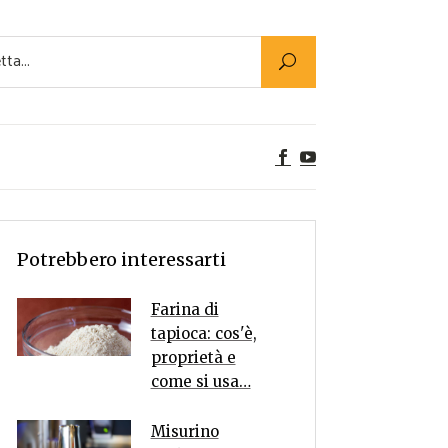
Utility
er Alimenti
ta a tavola
egetariane
tte Vegane
Rumors
Potrebbero interessarti
Farina di
tapioca: cos'è,
proprietà e
come si usa…
Misurino