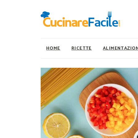
HOME
RICETTE
ALIMENTAZIO
Ricette Facili e Veloci
Utility
Ricette Primi Piatti
Super Alimenti
Ricette Antipasti
Nutrizionista a ta
Ricette Dolci
Ricette Vegetaria
Ricette Carne
Ricette Vegane
Ricette Secondi
Rumors
Ricette Pizze e Rustici