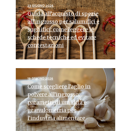
23 GIUGNO 2026
Guida all’acquisto di spezie
all’ingrosso per salumifici e
sughifici: come leggere le
schede tecniche ed evitare
contestazioni
19 GIUGNO 2026
Come scegliere l’aglio in
polvere all’ingrosso:
parametri di umidità e
granulometria per
l’industria alimentare