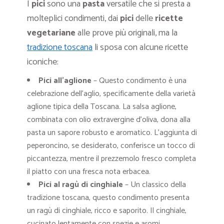
I
pici
sono una
pasta
versatile che si presta a
molteplici condimenti, dai
pici
delle
ricette
vegetariane
alle prove più originali, ma la
tradizione toscana
li sposa con alcune ricette
iconiche:
Pici all’aglione
– Questo condimento è una
celebrazione dell’aglio, specificamente della varietà
aglione tipica della Toscana. La salsa aglione,
combinata con olio extravergine d’oliva, dona alla
pasta un sapore robusto e aromatico. L’aggiunta di
peperoncino, se desiderato, conferisce un tocco di
piccantezza, mentre il prezzemolo fresco completa
il piatto con una fresca nota erbacea.
Pici al ragù di cinghiale
– Un classico della
tradizione toscana, questo condimento presenta
un ragù di cinghiale, ricco e saporito. Il cinghiale,
cucinato lentamente con spezie e aromi,