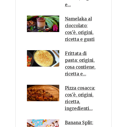
e…
Namelaka al
cioccolato:
cos'è, origini,
ricetta e gusti
Frittata di
pasta: origini,
cosa contiene,
ricetta e…
Pizza cosacca:
cos'è, origini,
ricetta,
ingredienti…
Banana Split: