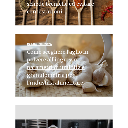
schede tecniche ed evitare
contestazioni
19 GIUGNO 2026
Come scegliere l’aglio in
polvere all’ingrosso:
parametri di umidità e
granulometria per
l’industria alimentare