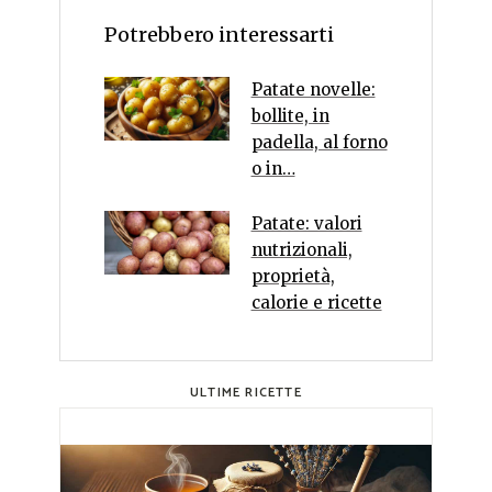
Potrebbero interessarti
Patate novelle:
bollite, in
padella, al forno
o in…
Patate: valori
nutrizionali,
proprietà,
calorie e ricette
ULTIME RICETTE