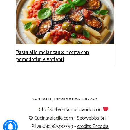
Pasta alle melanzane: ricetta con
pomodorini e varianti
CONTATTI
INFORMATIVA PRIVACY
Chef si diventa, cucinando con
© Cucinarefacile.com - Seowebbs Srl -
P.Iva 04278590759 -
credits Encodia