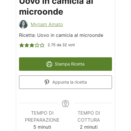
Uovo in camicia al
microonde
Myriam Amato
Ricetta: Uovo in camicia al microonde
2.75
da
32
voti
Stampa Ricetta
Appunta la ricetta
TEMPO DI
TEMPO DI
PREPARAZIONE
COTTURA
minuti
minuti
5
minuti
2
minuti