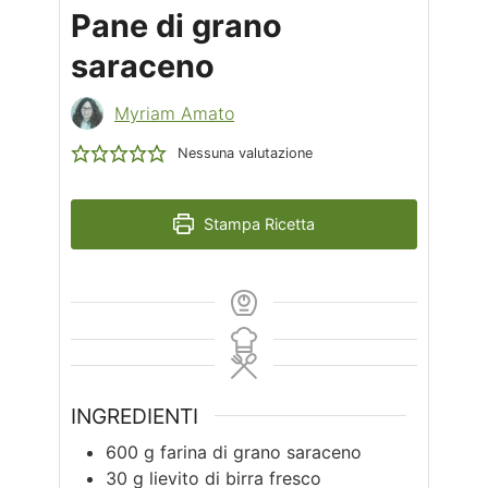
Pane di grano
saraceno
Myriam Amato
Nessuna valutazione
Stampa Ricetta
INGREDIENTI
600
g
farina di grano saraceno
30
g
lievito di birra fresco