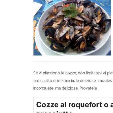
Ricette Contorni
Ricette Piatti unici
Ricette Pesce
Video Ricette
Ricette per Ingrediente
Se vi piacciono le cozze, non limitatevi ai piat
prosciutto e, in Francia, le deliziose “moule
inconsuete, ma deliziose. Provatele.
Cozze al roquefort o 