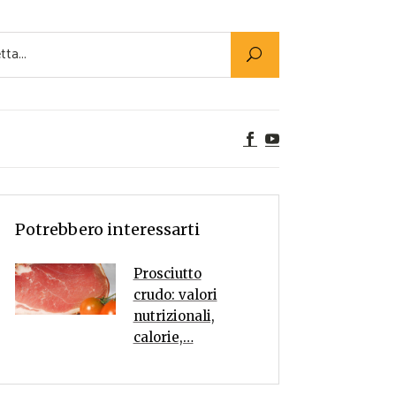
Utility
er Alimenti
ta a tavola
egetariane
tte Vegane
Rumors
Potrebbero interessarti
Prosciutto
crudo: valori
nutrizionali,
calorie,…