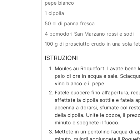
pepe bianco
1 cipolla
50 cl di panna fresca
4 pomodori San Marzano rossi e sodi
100 g di prosciutto crudo in una sola fe
ISTRUZIONI
Moules au Roquefort. Lavate bene l
paio di ore in acqua e sale. Sciacqu
vino bianco e il pepe.
Fatele cuocere fino all’apertura, recu
affettate la cipolla sottile e fatela
accenna a dorarsi, sfumate col resto
della cipolla. Unite le cozze, il prez
minuto e spegnete il fuoco.
Mettete in un pentolino l’acqua di a
minuto, quindi aggiungete il Roquefo