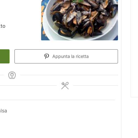
tto
Appunta la ricetta
alsa