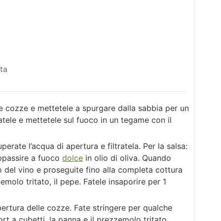
tta
e cozze e mettetele a spurgare dalla sabbia per un
atele e mettetele sul fuoco in un tegame con il
perate l’acqua di apertura e filtratela. Per la salsa:
 appassire a fuoco
dolce
in olio di oliva. Quando
 del vino e proseguite fino alla completa cottura
zemolo tritato, il pepe. Fatele insaporire per 1
pertura delle cozze. Fate stringere per qualche
rt a cubetti, la panna e il prezzemolo tritato