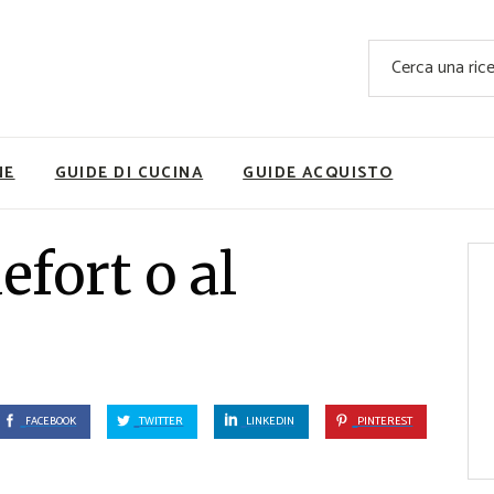
Ricette Facili e Veloci
Cerca
Ricette Primi Piatti
Sup
Ricette Antipasti
Nutrizionis
Ricette Dolci
Ricette V
NE
GUIDE DI CUCINA
GUIDE ACQUISTO
Ricette Carne
Rice
Ricette Secondi
efort o al
Ricette Pizze e Rustici
Ricette Contorni
vola
Ricette Piatti unici
ne
Ricette Pesce
Video Ricette
FACEBOOK
TWITTER
LINKEDIN
PINTEREST
Ricette per Ingrediente