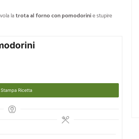
vola la
trota al forno con pomodorini
e stupire
modorini
Stampa Ricetta