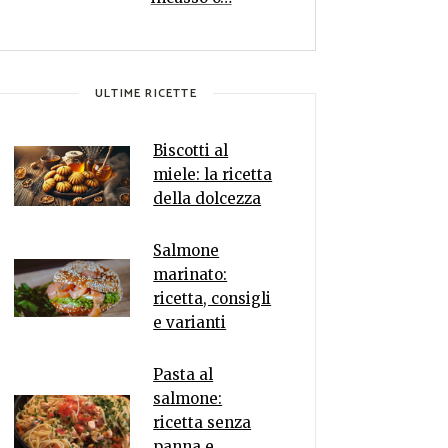
ULTIME RICETTE
Biscotti al
miele: la ricetta
della dolcezza
Salmone
marinato:
ricetta, consigli
e varianti
Pasta al
salmone:
ricetta senza
panna e