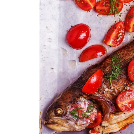
Ricette Contorni
Ricette Piatti unici
Ricette Pesce
Video Ricette
Ricette per Ingrediente