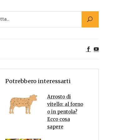
Utility
er Alimenti
ta a tavola
egetariane
tte Vegane
Rumors
Potrebbero interessarti
Arrosto di
vitello: al forno
o in pentola?
Ecco cosa
sapere