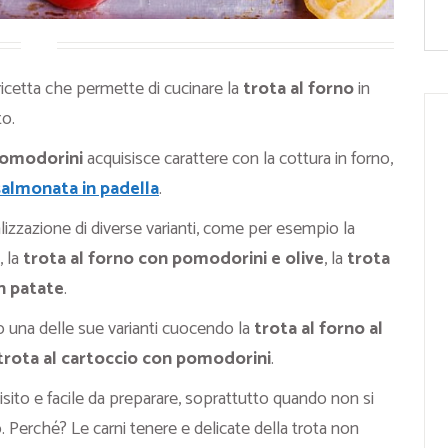
icetta che permette di cucinare la
trota al forno
in
to.
pomodorini
acquisisce carattere con la cottura in forno,
salmonata in padella
.
lizzazione di diverse varianti, come per esempio la
, la
trota al forno con pomodorini e olive
, la
trota
n patate
.
 o una delle sue varianti cuocendo la
trota al forno al
trota al cartoccio con pomodorini
.
uisito e facile da preparare, soprattutto quando non si
 Perché? Le carni tenere e delicate della trota non