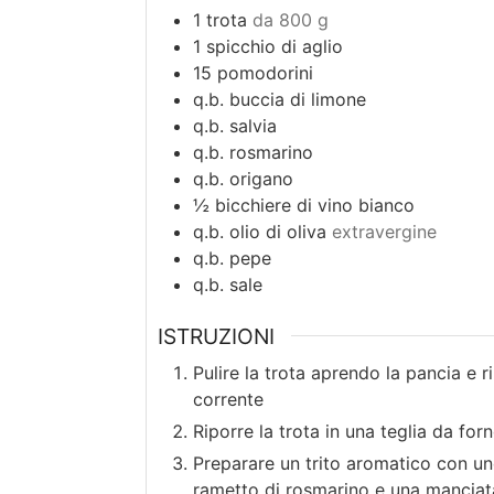
1
trota
da 800 g
1
spicchio di aglio
15
pomodorini
q.b.
buccia di limone
q.b.
salvia
q.b.
rosmarino
q.b.
origano
½
bicchiere di vino bianco
q.b.
olio di oliva
extravergine
q.b.
pepe
q.b.
sale
ISTRUZIONI
Pulire la trota aprendo la pancia e 
corrente
Riporre la trota in una teglia da for
Preparare un trito aromatico con uno 
rametto di rosmarino e una manciata